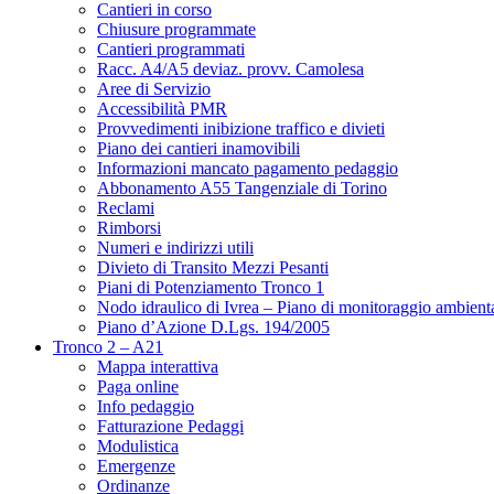
Cantieri in corso
Chiusure programmate
Cantieri programmati
Racc. A4/A5 deviaz. provv. Camolesa
Aree di Servizio
Accessibilità PMR
Provvedimenti inibizione traffico e divieti
Piano dei cantieri inamovibili
Informazioni mancato pagamento pedaggio
Abbonamento A55 Tangenziale di Torino
Reclami
Rimborsi
Numeri e indirizzi utili
Divieto di Transito Mezzi Pesanti
Piani di Potenziamento Tronco 1
Nodo idraulico di Ivrea – Piano di monitoraggio ambient
Piano d’Azione D.Lgs. 194/2005
Tronco 2 – A21
Mappa interattiva
Paga online
Info pedaggio
Fatturazione Pedaggi
Modulistica
Emergenze
Ordinanze