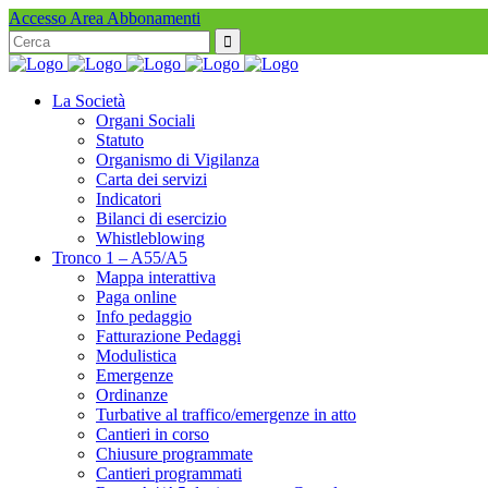
Accesso Area Abbonamenti
Search
for:
La Società
Organi Sociali
Statuto
Organismo di Vigilanza
Carta dei servizi
Indicatori
Bilanci di esercizio
Whistleblowing
Tronco 1 – A55/A5
Mappa interattiva
Paga online
Info pedaggio
Fatturazione Pedaggi
Modulistica
Emergenze
Ordinanze
Turbative al traffico/emergenze in atto
Cantieri in corso
Chiusure programmate
Cantieri programmati