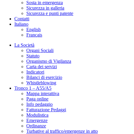
Sosta in emergenza
Sicurezza in galleria
Sicurezza e punti patente
Contatti
Italiano
English
Français
La Società
Organi Sociali
Statuto
Organismo di Vigilanza
Carta dei servizi
Indicatori
Bilanci di esercizio
Whistleblowing
Tronco 1 – A55/A5
Mappa interattiva
Paga online
Info pedaggio
Fatturazione Pedaggi
Modulistica
Emergenze
Ordinanze
Turbative al traffico/emergenze in atto