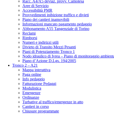
Racc. A4/A5 deviaz. provv. Camolesa
Aree di Servizio
Accessibilità PMR
Provvedimenti inibizione traffico e divieti
Piano dei cantieri inamovibili
Informazioni mancato pagamento pedaggio
Abbonamento A55 Tangenziale di Torino
Reclami
Rimborsi
Numeri e indirizzi utili
Divieto di Transito Mezzi Pesanti
Piani di Potenziamento Tronco 1
Nodo idraulico di Ivrea – Piano di monitoraggio ambient
Piano d’Azione D.Lgs. 194/2005
Tronco 2 – A21
Mappa interattiva
Paga online
Info pedaggio
Fatturazione Pedaggi
Modulistica
Emergenze
Ordinanze
Turbative al traffico/emergenze in atto
Cantieri in corso
Chiusure programmate